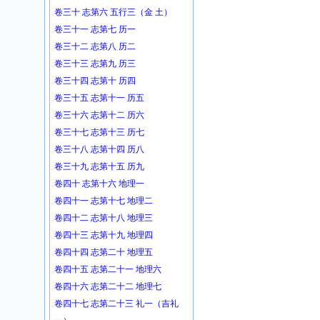
卷三十 志第六 五行三（金 土）
卷三十一 志第七 历一
卷三十二 志第八 历二
卷三十三 志第九 历三
卷三十四 志第十 历四
卷三十五 志第十一 历五
卷三十六 志第十二 历六
卷三十七 志第十三 历七
卷三十八 志第十四 历八
卷三十九 志第十五 历九
卷四十 志第十六 地理一
卷四十一 志第十七 地理二
卷四十二 志第十八 地理三
卷四十三 志第十九 地理四
卷四十四 志第二十 地理五
卷四十五 志第二十一 地理六
卷四十六 志第二十二 地理七
卷四十七 志第二十三 礼一（吉礼