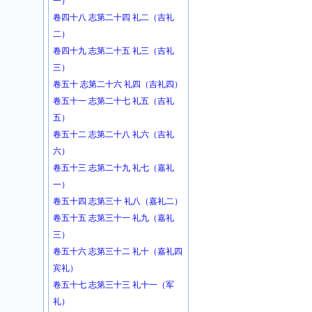
一）
卷四十八 志第二十四 礼二（吉礼
二）
卷四十九 志第二十五 礼三（吉礼
三）
卷五十 志第二十六 礼四（吉礼四）
卷五十一 志第二十七 礼五（吉礼
五）
卷五十二 志第二十八 礼六（吉礼
六）
卷五十三 志第二十九 礼七（嘉礼
一）
卷五十四 志第三十 礼八（嘉礼二）
卷五十五 志第三十一 礼九（嘉礼
三）
卷五十六 志第三十二 礼十（嘉礼四
宾礼）
卷五十七 志第三十三 礼十一（军
礼）