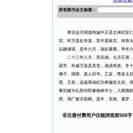
经典古籍1
孝宗达天明道纯诚中正圣文神武至仁大
宫。时万贵妃专宠，宫中莫敢言。悼恭
以建储请。是年六月，淑妃暴薨，帝年
二十三年八月，宪宗崩。九月壬寅，即
梁芳、外戚万喜及其党，谪戍有差。冬
佛子、国师、真人封号。乙亥，尊皇太
罢。壬辰，追谥母淑妃为孝穆皇太后。
事刘健为礼部侍郎兼翰林学士，入阁预
西、湖广被灾税粮。是年，安南、暹罗、哈密 
非注册付费用户仅能浏览前500字