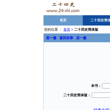
首页
二十四史简
您的位置 ：
首页
>
二十四史简体版
前一篇
返回目录
后一篇
本书：