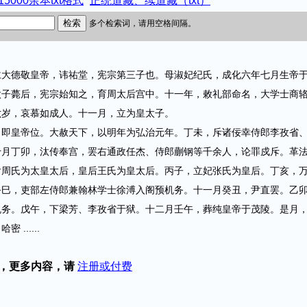
5000余本txt格式
正统道藏、续道藏（txt）
德敬皇帝，讳祐堂，宪宗第三子也。母淑妃纪氏，成化六年七月生帝
太子薨后，宪宗始知之，育周太后宫中。十一年，敕礼部命名，大学士商
六岁，哀慕如成人。十一月，立为皇太子。
皇帝位。大赦天下，以明年为弘治元年。丁未，斥诸佞幸侍郎李孜省
十月丁卯，汰传奉宫，罢右通政任杰、侍郎蒯钢等千余人，论罪戍斥。革
后周氏为太皇太后，皇后王氏为皇太后。丙子，立妃张氏为皇后。丁亥，
癸巳，吏部左侍郎兼翰林学士徐溥入阁预机务。十一月癸丑，尹直罢。乙
机务。戊午，下梁芳、李孜省于狱。十二月壬午，葬纯皇帝于茂陵。是月
......
，更多内容，请
注册或付费