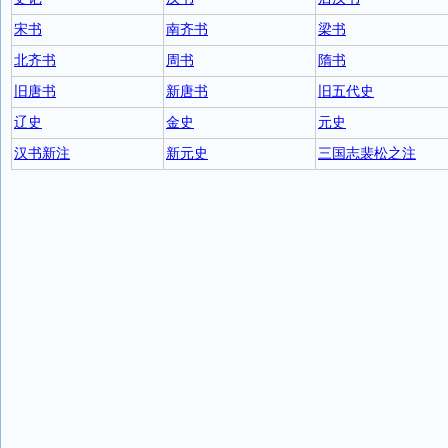
宋书
南齐书
梁书
北齐书
周书
隋书
旧唐书
新唐书
旧五代史
辽史
金史
元史
汉书新注
新元史
三国志裴松之注