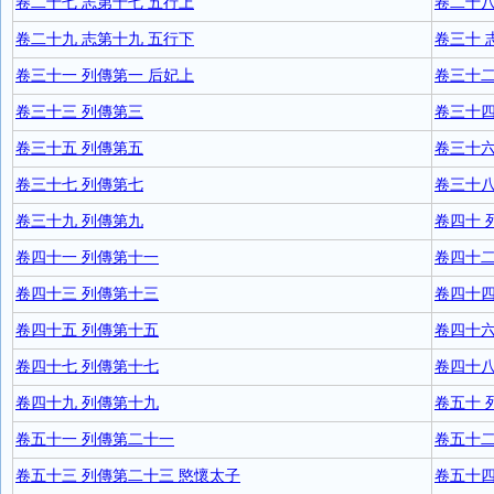
卷二十七 志第十七 五行上
卷二十八
卷二十九 志第十九 五行下
卷三十 
卷三十一 列傳第一 后妃上
卷三十二
卷三十三 列傳第三
卷三十四
卷三十五 列傳第五
卷三十六
卷三十七 列傳第七
卷三十八
卷三十九 列傳第九
卷四十 
卷四十一 列傳第十一
卷四十二
卷四十三 列傳第十三
卷四十四
卷四十五 列傳第十五
卷四十六
卷四十七 列傳第十七
卷四十八
卷四十九 列傳第十九
卷五十 
卷五十一 列傳第二十一
卷五十二
卷五十三 列傳第二十三 愍懷太子
卷五十四