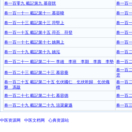
卷一百零九 載記第九 慕容皝
卷一百一
卷一百一十一 載記第十一 慕容暐
卷一百一
卷一百一十三 載記第十三 苻堅上
卷一百一
卷一百一十五 載記第十五 苻丕 苻登
卷一百一
卷一百一十七 載記第十七 姚興上
卷一百一
卷一百一十九 載記第十九 姚泓
卷一百二
卷一百二十一 載記第二十一 李雄 李班 李期 李壽 李勢
卷一百二
卷一百二
卷一百二十三 載記第二十三 慕容垂
雲
卷一百二十五 載記第二十五 乞伏國仁 乞伏乾歸 乞伏熾
卷一百二
磐 馮跋
檀
卷一百二十七 載記第二十七 慕容德
卷一百二
卷一百二十九 載記第二十九 沮渠蒙遜
卷一百三
中医资源网
中医文档网
心典资源站