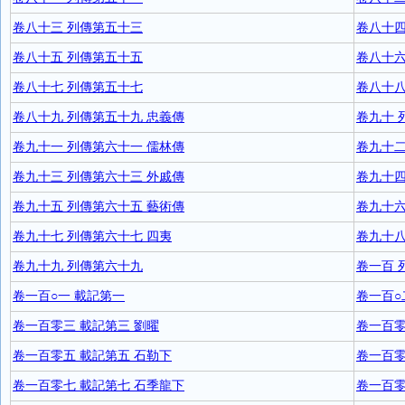
卷八十三 列傳第五十三
卷八十四
卷八十五 列傳第五十五
卷八十六
卷八十七 列傳第五十七
卷八十八
卷八十九 列傳第五十九 忠義傳
卷九十 
卷九十一 列傳第六十一 儒林傳
卷九十二
卷九十三 列傳第六十三 外戚傳
卷九十四
卷九十五 列傳第六十五 藝術傳
卷九十六
卷九十七 列傳第六十七 四夷
卷九十八
卷九十九 列傳第六十九
卷一百 
卷一百○一 載記第一
卷一百○
卷一百零三 載記第三 劉曜
卷一百零
卷一百零五 載記第五 石勒下
卷一百零
卷一百零七 載記第七 石季龍下
卷一百零