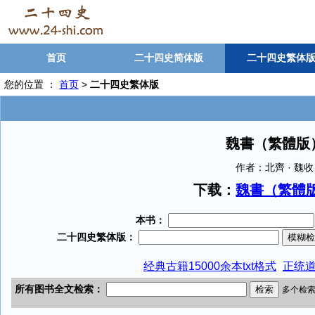
首页
二十四史简体版
二十四史繁体
您的位置 ：
首页
>
二十四史繁体版
魏書（繁體版
作者：北齊 · 魏收
下载：
魏書（繁體版）
本书：
经典古籍15000余本txt格式
正统道