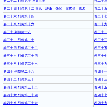
卷二十二 列傳第十 孝文五王
卷二十三
卷二十四 列傳第十二 燕鳳 許謙 張袞 崔玄伯 鄧淵
卷二十五
卷二十六 列傳第十四
卷二十七
卷二十八 列傳第十六
卷二十九
卷三十 列傳第十八
卷三十一
卷三十二 列傳第二十
卷三十三
卷三十四 列傳第二十二
卷三十五
卷三十六 列傳第二十四
卷三十七
卷三十八 列傳第二十六
卷三十九
卷四十 列傳第二十八
卷四十一
卷四十二 列傳第三十
卷四十三
卷四十四 列傳第三十二
卷四十五
卷四十六 列傳第三十四
卷四十七
卷四十八 列傳第三十六
卷四十九