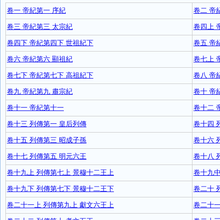
卷一 帝紀第一 序紀
卷二 帝
卷三 帝紀第三 太宗紀
卷四上 
卷四下 帝紀第四下 世祖紀下
卷五 帝
卷六 帝紀第六 顯祖紀
卷七上 
卷七下 帝紀第七下 高祖紀下
卷八 帝
卷九 帝紀第九 肅宗紀
卷十 帝
卷十一 帝紀第十一
卷十二 
卷十三 列傳第一 皇后列傳
卷十四 
卷十五 列傳第三 昭成子孫
卷十六 
卷十七 列傳第五 明元六王
卷十八 
卷十九上 列傳第七上 景穆十二王上
卷十九中
卷十九下 列傳第七下 景穆十二王下
卷二十 
卷二十一上 列傳第九上 獻文六王上
卷二十一