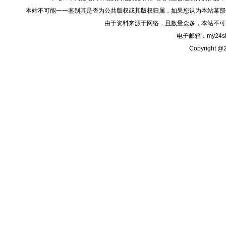
本站不可能一一鉴别其是否为公共版权或其版权归属，如果您认为本站某部
由于资料来源于网络，且数量众多，本站不可
电子邮箱：my24sh
Copyright @2