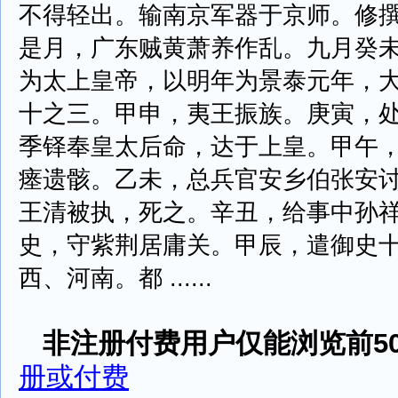
不得轻出。输南京军器于京师。修
是月，广东贼黄萧养作乱。九月癸
为太上皇帝，以明年为景泰元年，
十之三。甲申，夷王振族。庚寅，
季铎奉皇太后命，达于上皇。甲午
瘗遗骸。乙未，总兵官安乡伯张安
王清被执，死之。辛丑，给事中孙
史，守紫荆居庸关。甲辰，遣御史
西、河南。都 ......
非注册付费用户仅能浏览前50
册或付费