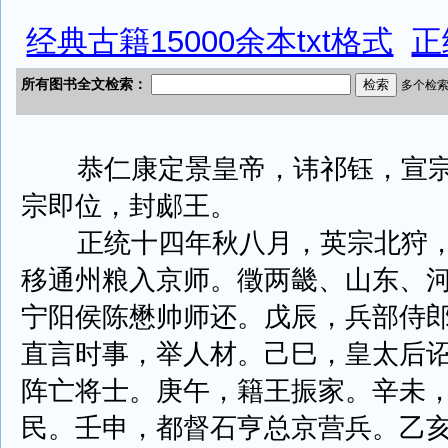
经典古籍15000余本txt格式
正
恭仁康定景皇帝，讳祁钰，宣宗
宗即位，封郕王。
正统十四年秋八月，英宗北狩，
移通州粮入京师。徵两畿、山东、
宁阳侯陈懋帅师还。戊辰，兵部侍
直言时事，举人材。己巳，皇太后
阵亡将士。庚午，籍王振家。辛未
民。壬申，都督石亨总京营兵。乙