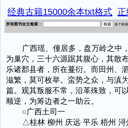
经典古籍15000余本txt格式
正
广西瑶、僮居多，盘万岭之中，
为巢穴，三十六源踞其腹心，其散
乐诸郡县者，所在蔓衍。而田州、
滋繁，莫可枚举。蛮势之众，与滇
篇。观其叛服不常，沿革殊致，可
顺逆，为筹边者之一助云。
○广西土司一
△桂林 柳州 庆远 平乐 梧州 浔