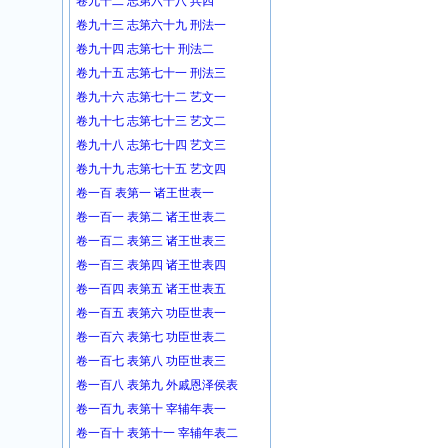
卷九十二 志第六十八 兵四
卷九十三 志第六十九 刑法一
卷九十四 志第七十 刑法二
卷九十五 志第七十一 刑法三
卷九十六 志第七十二 艺文一
卷九十七 志第七十三 艺文二
卷九十八 志第七十四 艺文三
卷九十九 志第七十五 艺文四
卷一百 表第一 诸王世表一
卷一百一 表第二 诸王世表二
卷一百二 表第三 诸王世表三
卷一百三 表第四 诸王世表四
卷一百四 表第五 诸王世表五
卷一百五 表第六 功臣世表一
卷一百六 表第七 功臣世表二
卷一百七 表第八 功臣世表三
卷一百八 表第九 外戚恩泽侯表
卷一百九 表第十 宰辅年表一
卷一百十 表第十一 宰辅年表二