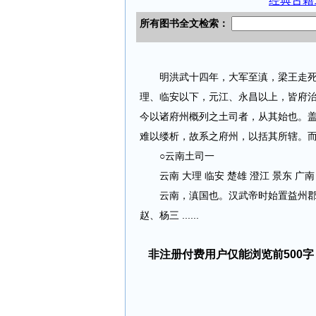
经典古籍1
明洪武十四年，大军至滇，梁王走死，
理、临安以下，元江、永昌以上，皆府
今以诸府州概列之土司者，从其始也。
难以缕析，故系之府州，以括其所辖。
○云南土司一
云南 大理 临安 楚雄 澄江 景东 广南
云南，滇国也。汉武帝时始置益州郡。
赵、杨三 ......
非注册付费用户仅能浏览前500字