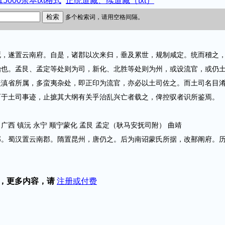
5000余本txt格式
正统道藏、续道藏（txt）
遂置云南府。自是，诸郡以次来归，垂及累世，规制咸定。统而稽之
治也。孟艮、孟定等处则为司，新化、北胜等处则为州，或设流官，或仍
盖滇省所属，多蛮夷杂处，即正印为流官，亦必以土司佐之。而土司名目
而于土司事迹，止摭其大纲有关乎治乱兴亡者载之，俾控驭者识所鉴焉。
 广西 镇沅 永宁 顺宁蒙化 孟艮 孟定（耿马安抚司附） 曲靖
蜀汉置云南郡。隋置昆州，唐仍之。后为南诏蒙氏所据，改鄯阐府。
，更多内容，请
注册或付费