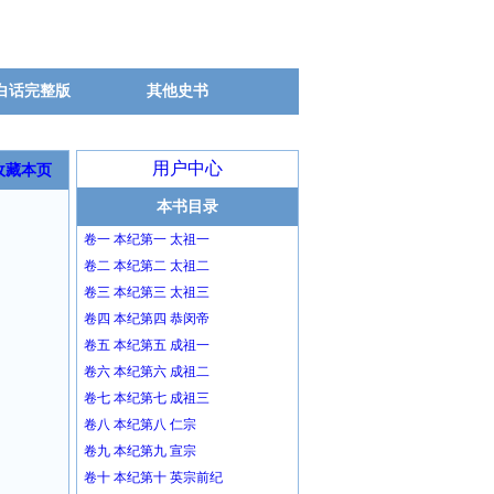
白话完整版
其他史书
用户中心
收藏本页
本书目录
卷一 本纪第一 太祖一
卷二 本纪第二 太祖二
卷三 本纪第三 太祖三
卷四 本纪第四 恭闵帝
卷五 本纪第五 成祖一
卷六 本纪第六 成祖二
卷七 本纪第七 成祖三
卷八 本纪第八 仁宗
卷九 本纪第九 宣宗
卷十 本纪第十 英宗前纪