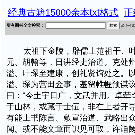
经典古籍15000余本txt格式
正
太祖下金陵，辟儒士范祖干、叶
元、胡翰等，日讲经史治道。克处
溢、叶琛至建康，创礼贤馆处之。
溢、琛为营田佥事，基留帷幄预谋
曰：“今土宇日广，文武并用。卓荦
于山林，或藏于士伍，非在上者开
有能上书陈言、敷宣治道、武略出
闻。或不能文章而识见可取，许诣