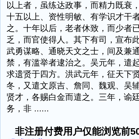
以上者，虽练达政事，而精力既衰
十五以上、资性明敏、有学识才干
之。十年以后，老者休致，而少者
乏，而官使得人。其下有司，宣布此
武勇谋略、通晓天文之士，间及兼
禁，有滥举者逮治之。吴元年，遣
求遗贤于四方。洪武元年，征天下
冬，又遣文原吉、詹同、魏观、吴
贤才，各赐白金而遣之。三年，谕廷
务，非 ......
非注册付费用户仅能浏览前50