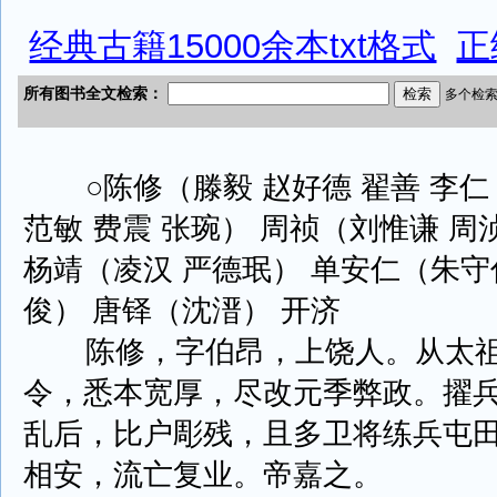
经典古籍15000余本txt格式
正
○陈修（滕毅 赵好德 翟善 李仁
范敏 费震 张琬） 周祯（刘惟谦 周浈
杨靖（凌汉 严德珉） 单安仁（朱守
俊） 唐铎（沈溍） 开济
陈修，字伯昂，上饶人。从太祖
令，悉本宽厚，尽改元季弊政。擢
乱后，比户彫残，且多卫将练兵屯
相安，流亡复业。帝嘉之。