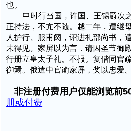
也。
申时行当国，许国、王锡爵次之
正持法，不亢不随。越二年，遭继
人护行。服甫阕，诏进礼部尚书，
未得见。家屏以为言，请因圣节御
行册立皇太子礼。不报。复偕同官
御焉。俄遣中官谕家屏，奖以忠爱。家屏疏
非注册付费用户仅能浏览前50
册或付费