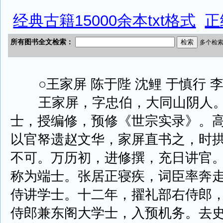
经典古籍15000余本txt格式
正
○王家屏 陈于陛 沈鲤 于慎行 李
王家屏，字忠伯，大同山阴人。
士，授编修，预修《世宗实录》。
以官帑遗赵文华，家屏直书之，时
不可。万历初，进修撰，充日讲官
称为端士。张居正寝疾，词臣率奔
侍讲学士。十二年，擢礼部右侍郎
侍郎兼东阁大学士，入预机务。去