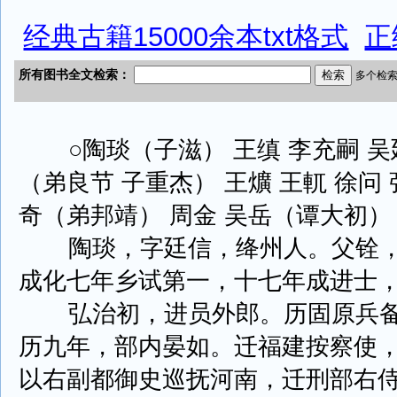
经典古籍15000余本txt格式
正
○陶琰（子滋） 王缜 李充嗣 吴
（弟良节 子重杰） 王爌 王軏 徐问
奇（弟邦靖） 周金 吴岳（谭大初）
陶琰，字廷信，绛州人。父铨，
成化七年乡试第一，十七年成进士
弘治初，进员外郎。历固原兵备
历九年，部内晏如。迁福建按察使
以右副都御史巡抚河南，迁刑部右