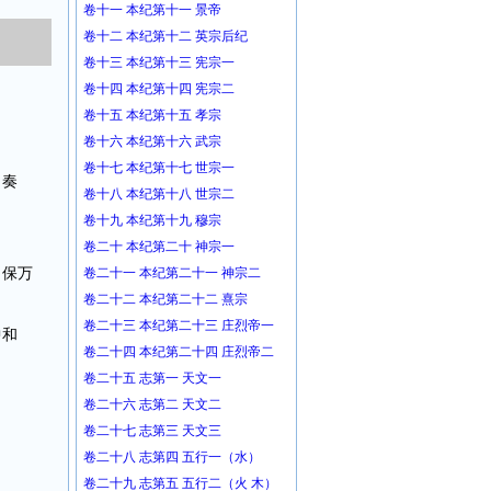
卷十一 本纪第十一 景帝
卷十二 本纪第十二 英宗后纪
卷十三 本纪第十三 宪宗一
卷十四 本纪第十四 宪宗二
卷十五 本纪第十五 孝宗
卷十六 本纪第十六 武宗
卷十七 本纪第十七 世宗一
，奏
卷十八 本纪第十八 世宗二
卷十九 本纪第十九 穆宗
卷二十 本纪第二十 神宗一
，保万
卷二十一 本纪第二十一 神宗二
卷二十二 本纪第二十二 熹宗
卷二十三 本纪第二十三 庄烈帝一
中和
卷二十四 本纪第二十四 庄烈帝二
卷二十五 志第一 天文一
卷二十六 志第二 天文二
卷二十七 志第三 天文三
卷二十八 志第四 五行一（水）
卷二十九 志第五 五行二（火 木）