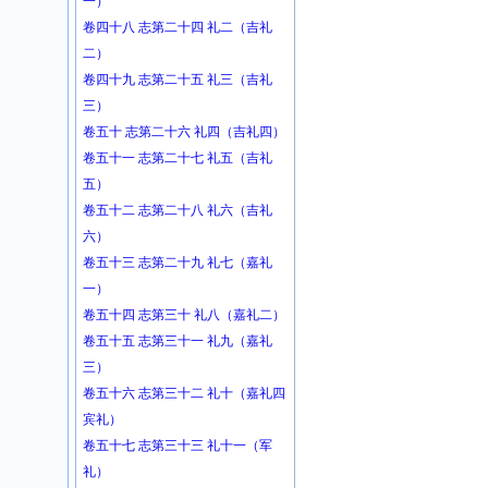
一）
卷四十八 志第二十四 礼二（吉礼
二）
卷四十九 志第二十五 礼三（吉礼
三）
卷五十 志第二十六 礼四（吉礼四）
卷五十一 志第二十七 礼五（吉礼
五）
卷五十二 志第二十八 礼六（吉礼
六）
卷五十三 志第二十九 礼七（嘉礼
一）
卷五十四 志第三十 礼八（嘉礼二）
卷五十五 志第三十一 礼九（嘉礼
三）
卷五十六 志第三十二 礼十（嘉礼四
宾礼）
卷五十七 志第三十三 礼十一（军
礼）