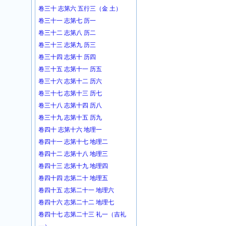
卷三十 志第六 五行三（金 土）
卷三十一 志第七 历一
卷三十二 志第八 历二
卷三十三 志第九 历三
卷三十四 志第十 历四
卷三十五 志第十一 历五
卷三十六 志第十二 历六
卷三十七 志第十三 历七
卷三十八 志第十四 历八
卷三十九 志第十五 历九
卷四十 志第十六 地理一
卷四十一 志第十七 地理二
卷四十二 志第十八 地理三
卷四十三 志第十九 地理四
卷四十四 志第二十 地理五
卷四十五 志第二十一 地理六
卷四十六 志第二十二 地理七
卷四十七 志第二十三 礼一（吉礼