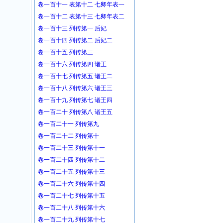
卷一百十一 表第十二 七卿年表一
卷一百十二 表第十三 七卿年表二
卷一百十三 列传第一 后妃
卷一百十四 列传第二 后妃二
卷一百十五 列传第三
卷一百十六 列传第四 诸王
卷一百十七 列传第五 诸王二
卷一百十八 列传第六 诸王三
卷一百十九 列传第七 诸王四
卷一百二十 列传第八 诸王五
卷一百二十一 列传第九
卷一百二十二 列传第十
卷一百二十三 列传第十一
卷一百二十四 列传第十二
卷一百二十五 列传第十三
卷一百二十六 列传第十四
卷一百二十七 列传第十五
卷一百二十八 列传第十六
卷一百二十九 列传第十七