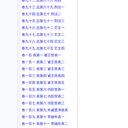
卷九十二 志第六十八 兵四
卷九十三 志第六十九 刑法一
卷九十四 志第七十 刑法二
卷九十五 志第七十一 刑法三
卷九十六 志第七十二 艺文一
卷九十七 志第七十三 艺文二
卷九十八 志第七十四 艺文三
卷九十九 志第七十五 艺文四
卷一百 表第一 诸王世表一
卷一百一 表第二 诸王世表二
卷一百二 表第三 诸王世表三
卷一百三 表第四 诸王世表四
卷一百四 表第五 诸王世表五
卷一百五 表第六 功臣世表一
卷一百六 表第七 功臣世表二
卷一百七 表第八 功臣世表三
卷一百八 表第九 外戚恩泽侯表
卷一百九 表第十 宰辅年表一
卷一百十 表第十一 宰辅年表二