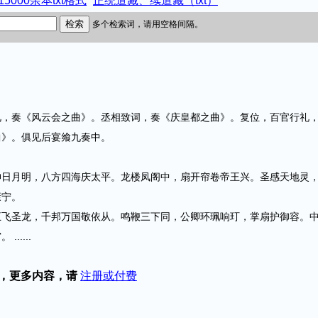
5000余本txt格式
正统道藏、续道藏（txt）
奏《风云会之曲》。丞相致词，奏《庆皇都之曲》。复位，百官行礼
曲》。俱见后宴飨九奏中。
月明，八方四海庆太平。龙楼凤阁中，扇开帘卷帝王兴。圣感天地灵
康宁。
圣龙，千邦万国敬依从。鸣鞭三下同，公卿环珮响玎，掌扇护御容。
....
，更多内容，请
注册或付费