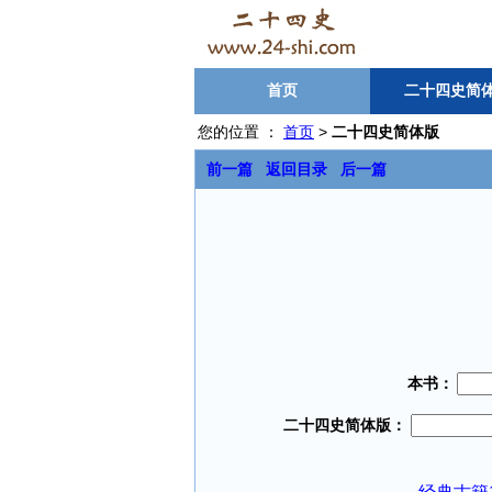
首页
二十四史简
您的位置 ：
首页
>
二十四史简体版
前一篇
返回目录
后一篇
本书：