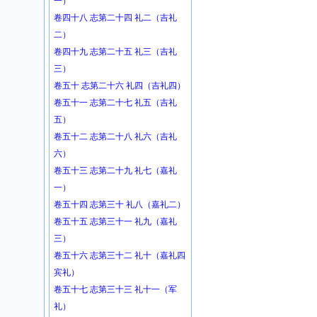
一）
卷四十八 志第二十四 礼二（吉礼
二）
卷四十九 志第二十五 礼三（吉礼
三）
卷五十 志第二十六 礼四（吉礼四）
卷五十一 志第二十七 礼五（吉礼
五）
卷五十二 志第二十八 礼六（吉礼
六）
卷五十三 志第二十九 礼七（嘉礼
一）
卷五十四 志第三十 礼八（嘉礼二）
卷五十五 志第三十一 礼九（嘉礼
三）
卷五十六 志第三十二 礼十（嘉礼四
宾礼）
卷五十七 志第三十三 礼十一（军
礼）