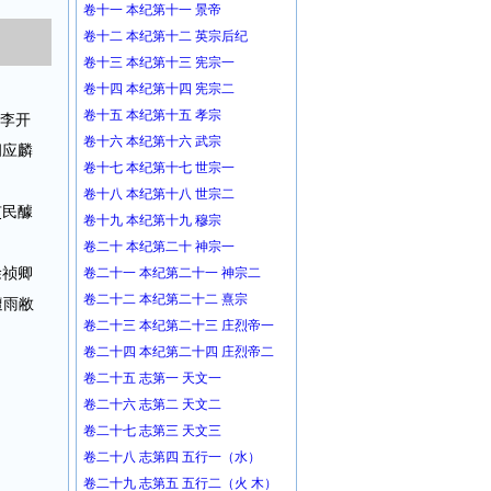
卷十一 本纪第十一 景帝
卷十二 本纪第十二 英宗后纪
卷十三 本纪第十三 宪宗一
卷十四 本纪第十四 宪宗二
卷十五 本纪第十五 孝宗
 李开
卷十六 本纪第十六 武宗
胡应麟
卷十七 本纪第十七 世宗一
卷十八 本纪第十八 世宗二
吏民醵
卷十九 本纪第十九 穆宗
卷二十 本纪第二十 神宗一
徐祯卿
卷二十一 本纪第二十一 神宗二
卷二十二 本纪第二十二 熹宗
遭雨敝
卷二十三 本纪第二十三 庄烈帝一
卷二十四 本纪第二十四 庄烈帝二
卷二十五 志第一 天文一
卷二十六 志第二 天文二
卷二十七 志第三 天文三
卷二十八 志第四 五行一（水）
卷二十九 志第五 五行二（火 木）