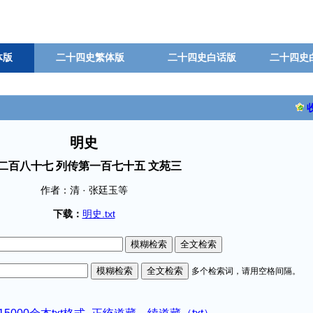
体版
二十四史繁体版
二十四史白话版
二十四史
明史
二百八十七 列传第一百七十五 文苑三
作者：
清 · 张廷玉等
下载：
明史.txt