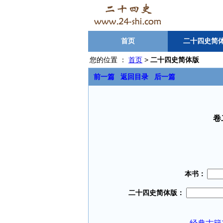
首页
二十四史简
您的位置 ：
首页
>
二十四史简体版
前一篇
返回目录
后一篇
卷
本书：