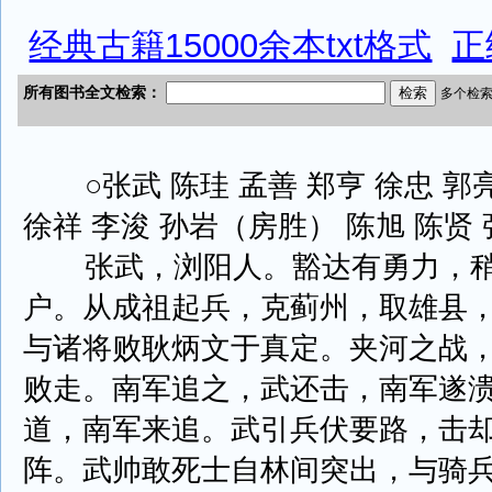
经典古籍15000余本txt格式
正
○张武 陈珪 孟善 郑亨 徐忠 郭
徐祥 李浚 孙岩（房胜） 陈旭 陈贤 
张武，浏阳人。豁达有勇力，稍
户。从成祖起兵，克蓟州，取雄县
与诸将败耿炳文于真定。夹河之战
败走。南军追之，武还击，南军遂
道，南军来追。武引兵伏要路，击
阵。武帅敢死士自林间突出，与骑