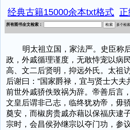
经典古籍15000余本txt格式
正
明太祖立国，家法严。史臣称后
政，外戚循理谨度，无敢恃宠以病
高、文二后贤明，抑远外氏。太祖
后谢曰：“国家爵禄，宜与贤士大夫
前世外戚骄佚致祸为辞。帝善后言
文皇后谓非己志，临终犹劝帝，毋
奠安，而椒房贵戚亦藉以保福庆逮
宗时，会昌侯孙继宗以夺门功，参