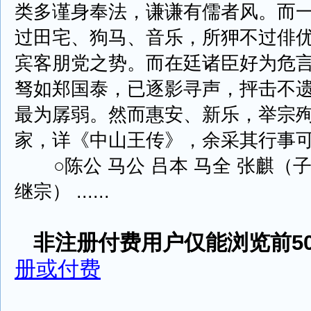
类多谨身奉法，谦谦有儒者风。而
过田宅、狗马、音乐，所狎不过俳
宾客朋党之势。而在廷诸臣好为危
驽如郑国泰，已逐影寻声，抨击不
最为孱弱。然而惠安、新乐，举宗
家，详《中山王传》，余采其行事
○陈公 马公 吕本 马全 张麒（子
继宗） ......
非注册付费用户仅能浏览前50
册或付费